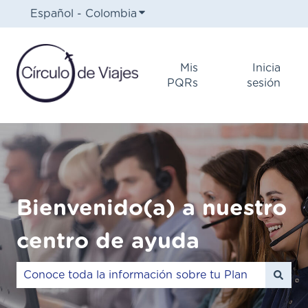
Español - Colombia
Traducciones de Mostrar subm
Mis
Inicia
PQRs
sesión
Bienvenido(a) a nuestro
centro de ayuda
No hay sugerencias porque el campo de búsqueda e