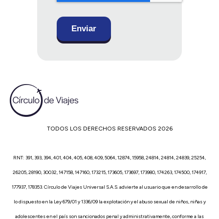
TODOS LOS DERECHOS RESERVADOS 2026
RNT: 391, 393, 394, 401, 404, 405, 408, 409, 5064, 12874, 15958, 24814, 24814, 24839, 25254,
26205, 28190, 30032, 147158, 147160, 173215, 173605, 173697, 173980, 174263, 174500, 174917,
177937, 178353. Círculo de Viajes Universal S.A.S. advierte al usuario que en desarrollo de
lo dispuesto en la Ley 679/01 y 1336/09 la explotación y el abuso sexual de niños, niñas y
adolescentes en el país son sancionados penal y administrativamente, conforme a las