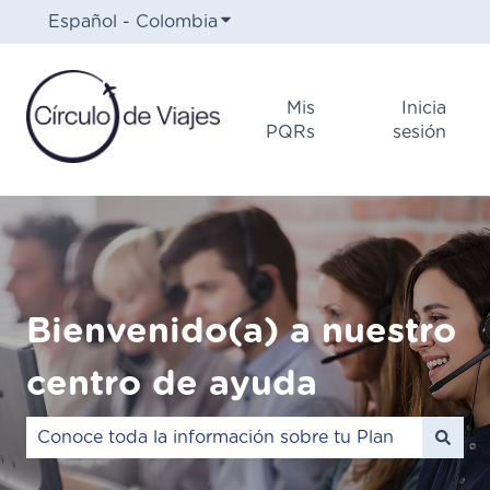
Español - Colombia
Traducciones de Mostrar subm
Mis
Inicia
PQRs
sesión
Bienvenido(a) a nuestro
centro de ayuda
No hay sugerencias porque el campo de búsqueda e