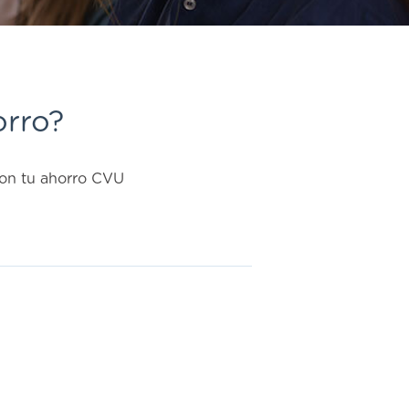
orro?
con tu ahorro CVU