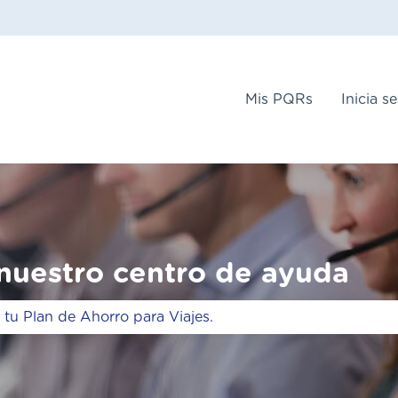
s de Mostrar submenú de
Mis PQRs
Inicia s
nuestro centro de ayuda
mpo de búsqueda está vacío.